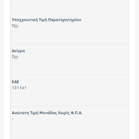
Υποχρεωτική Τιμή Παρατηρητηρίου
Όχι
Δείγμα
Όχι
KAE
1311α1
Ανώτατη Τιμή Μονάδας Χωρίς Φ.Π.Α.
-