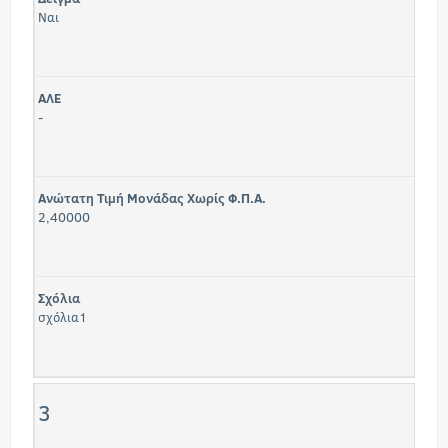
Ναι
ΑΛΕ
-
Ανώτατη Τιμή Μονάδας Χωρίς Φ.Π.Α.
2,40000
Σχόλια
σχόλια1
3