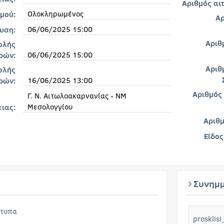
Αριθμός αι
Ολοκληρωμένος
μού:
Αρ
06/06/2025 15:00
υση:
Αριθ
ολής
06/06/2025 15:00
ρών:
Αριθ
ολής
16/06/2025 13:00
ρών:
Αριθμός
Γ. Ν. Αιτωλοακαρνανίας - ΝΜ
Μεσολογγίου
ειας:
Αριθ
Είδος
Συνημμ
ντυπα
proskli