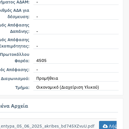
-
τήματος ΑΔΑΜ:
ιθμός ΑΔΑ για
-
δέσμευση:
μός Απόφασης
-
Δαπάνης:
μός Απόφασης
-
Σκοπιμότητας:
 Πρωτοκόλλου
4505
Φορέα:
-
μός Απόφασης:
Προμήθεια
 Διαγωνισμού:
Οικονομικό (Διαχείριση Υλικού)
Τμήμα:
ένα Αρχεία
si_entypa_05_06_2025_akribes_bd745XZvuU.pdf
Λήψη