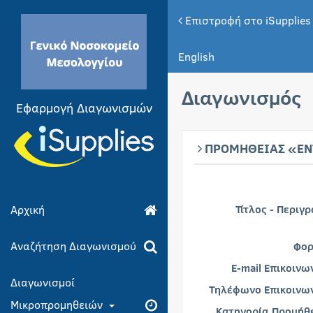
Επιστροφή στο iSupplies
English
Διαγωνισμός
Εφαρμογή Διαγωνισμών
ΠΡΟΜΗΘΕΙΑΣ «ΕΝΤ
Αρχική
Τίτλος - Περιγ
Αναζήτηση Διαγωνισμού
Φορ
E-mail Επικοινω
Διαγωνισμοί
Τηλέφωνο Επικοινων
Μικροπρομηθειών
Κατηγορία Προμήθε